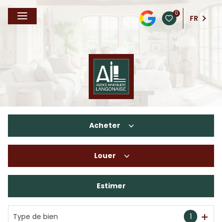
0
FR
Acheter
Louer
De l'ancien
De l'immo pro
Estimer
à l'année
En saisonnier
Type de bien
1