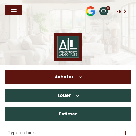
0
FR
Acheter
Louer
De l'ancien
De l'immo pro
Estimer
à l'année
En saisonnier
Type de bien