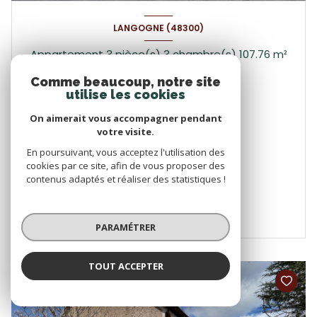
LANGOGNE (48300)
Appartement 3 pièce(s) 3 chambre(s) 107.76 m²
1
Comme beaucoup, notre site
utilise les cookies
129 000 €
On aimerait vous accompagner pendant
Proposé par
votre visite.
PALPACUER-COFFY Manon
En poursuivant, vous acceptez l'utilisation des
cookies par ce site, afin de vous proposer des
VOIR LE BIEN
contenus adaptés et réaliser des statistiques !
PARAMÉTRER
TOUT ACCEPTER