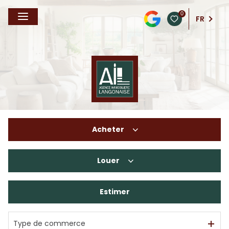
0
FR
Acheter
Louer
De l'ancien
De l'immo pro
Estimer
à l'année
En saisonnier
Type de commerce