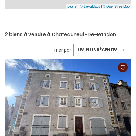
Leaflet
|
©
Maps
|
© OpenStreetMap
Jawg
2
biens à vendre à Chateauneuf-De-Randon
Trier par
LES PLUS RÉCENTES