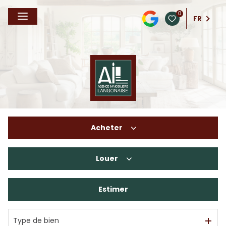
0
FR
Acheter
Louer
De l'ancien
De l'immo pro
Estimer
à l'année
En saisonnier
Type de bien