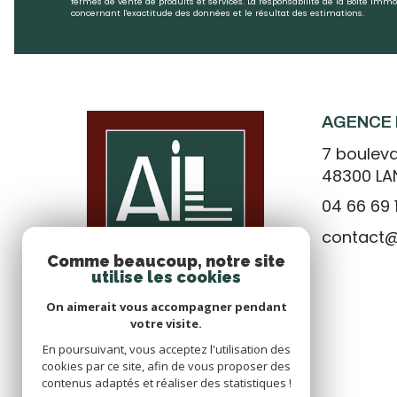
fermes de vente de produits et services. La responsabilité de la Boîte Im
concernant l'exactitude des données et le résultat des estimations.
AGENCE 
7 bouleva
48300
L
04 66 69 
contact
Comme beaucoup, notre site
utilise les cookies
On aimerait vous accompagner pendant
votre visite.
En poursuivant, vous acceptez l'utilisation des
cookies par ce site, afin de vous proposer des
contenus adaptés et réaliser des statistiques !