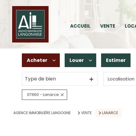
ACCUEIL
VENTE
LOC
16
2
Acheter
Louer
Estimer
Type de bien
Localisation
De l'ancien
à l'année
De l'immo pro
En saisonnier
07660 - Lanarce
AGENCE IMMOBILIÈRE LANGOGNE
VENTE
LANARCE