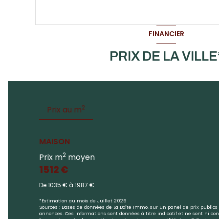
VOIR LE BIEN
FINANCIER
PRIX DE LA VILLE
2
Prix au m
MAISON
2
Prix m
moyen
1512 €
De 1035 € à 1987 €
*Estimation au mois de Juillet 2026
Sources : Bases de données de La Boîte Immo, sur un panel de prix publics 
annonces. Ces informations sont données à titre indicatif et ne sont ni cont