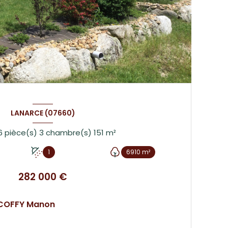
LANARCE (07660)
Maison 6 pièce(s) 3 chambre(s) 151 m²
1
6910 m²
282 000 €
COFFY Manon