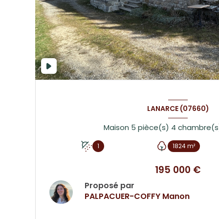
LANARCE (07660)
1
1824 m²
195 000 €
Proposé par
PALPACUER-COFFY Manon