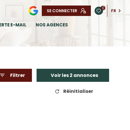
0
SE CONNECTER
FR
ERTE E-MAIL
NOS AGENCES
Filtrer
Voir les
2
annonces
Réinitialiser