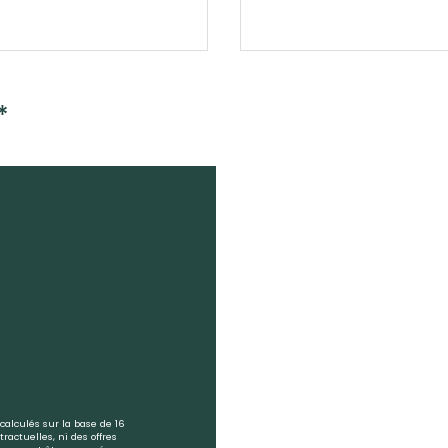
*
calculés sur la base de 16
ractuelles, ni des offres