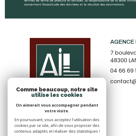
fermes de vente de produits et services. La responsabilité de la Boîte Im
concernant l'exactitude des données et le résultat des estimations.
AGENCE 
7 bouleva
48300
L
04 66 69 
contact
Comme beaucoup, notre site
utilise les cookies
On aimerait vous accompagner pendant
votre visite.
En poursuivant, vous acceptez l'utilisation des
cookies par ce site, afin de vous proposer des
contenus adaptés et réaliser des statistiques !