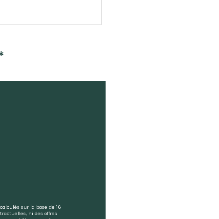
*
calculés sur la base de 16
ractuelles, ni des offres