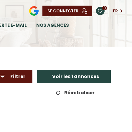
0
SE CONNECTER
FR
ERTE E-MAIL
NOS AGENCES
Filtrer
Voir les
1
annonces
Réinitialiser