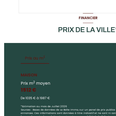
VOIR LE BIEN
FINANCIER
PRIX DE LA VILLE
2
Prix au m
MAISON
2
Prix m
moyen
1512 €
De 1035 € à 1987 €
*Estimation au mois de Juillet 2026
Sources : Bases de données de La Boîte Immo, sur un panel de prix publics 
annonces. Ces informations sont données à titre indicatif et ne sont ni cont