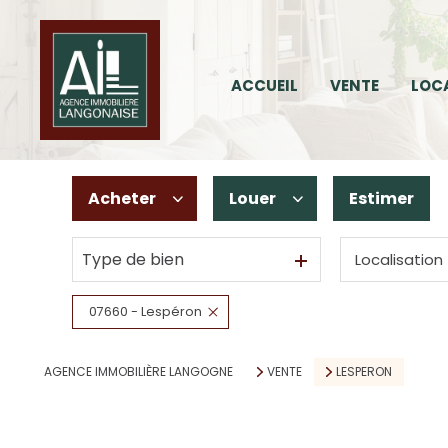
ACCUEIL
VENTE
LOC
16
2
Acheter
Louer
Estimer
Type de bien
Localisation
De l'ancien
à l'année
De l'immo pro
En saisonnier
07660 - Lespéron
AGENCE IMMOBILIÈRE LANGOGNE
VENTE
LESPERON