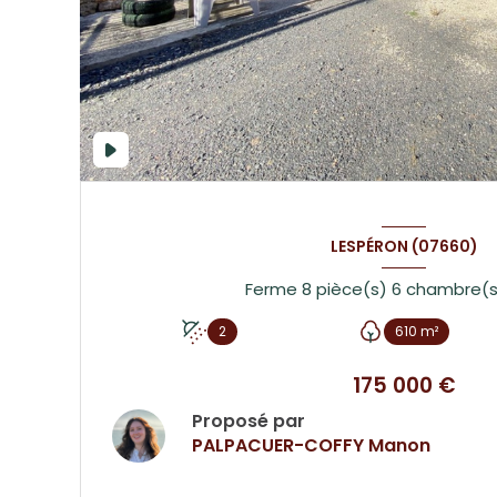
LESPÉRON (07660)
2
610 m²
175 000 €
Proposé par
PALPACUER-COFFY Manon