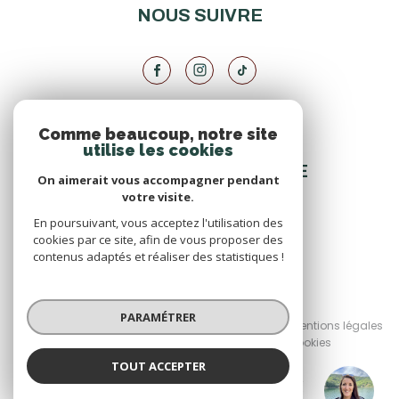
NOUS SUIVRE
Comme beaucoup, notre site
VOTRE ESPACE
utilise les cookies
ESPACE PROPRIÉTAIRE
On aimerait vous accompagner pendant
votre visite.
En poursuivant, vous acceptez l'utilisation des
SE CONNECTER
cookies par ce site, afin de vous proposer des
contenus adaptés et réaliser des statistiques !
© 2026 | Tous droits réservés
PARAMÉTRER
Nos honoraires
Nos partenaires
Mentions légales
Admin
Politique RGPD
Cookies
TOUT ACCEPTER
Réalisé par :
Ingrid TRIOULIER
Négociatrice