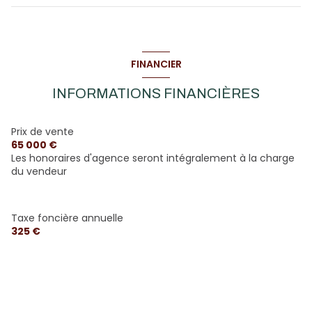
WC
2.50 m²
Dégagement
3.67 m²
Pièce de vie avec cuisine
26.57 m²
Chambre 1
11.22 m²
FINANCIER
Chambre 2
12.15 m²
INFORMATIONS FINANCIÈRES
Salle d\'eau/WC
4.01 m²
Prix de vente
65 000 €
Les honoraires d'agence seront intégralement à la charge
du vendeur
Taxe foncière annuelle
325 €