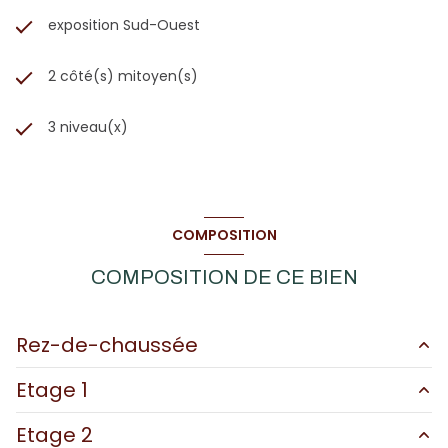
exposition Sud-Ouest
2 côté(s) mitoyen(s)
3 niveau(x)
COMPOSITION
COMPOSITION DE CE BIEN
Rez-de-chaussée
Etage 1
garage
18.83 m²
Etage 2
entrée
13.75 m²
Dégagement
6.37 m²