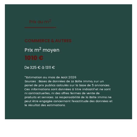
2
Prix au m
COMMERCE & AUTRES
2
Prix m
moyen
1010 €
De 325 € à 1311 €
*Estimation au mois de Août 2026
Sources : Bases de données de La Boîte Immo, sur un
panel de prix publics calculés sur la base de 5 annonces.
Ces informations sont données à titre indicatif et ne sont
ni contractuelles, ni des offres fermes de vente de
produits et services. La responsabilité de la Boîte Immo ne
peut être engagée concernant l'exactitude des données et
le résultat des estimations.