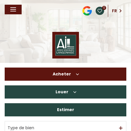
0
FR
Acheter
Louer
De l'ancien
De l'immo pro
Estimer
à l'année
En saisonnier
Type de bien