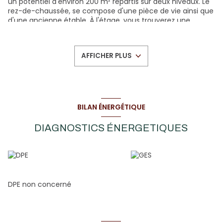
un potentiel d'environ 200 m² répartis sur deux niveaux. Le
rez-de-chaussée, se compose d'une pièce de vie ainsi que
d'une ancienne étable. À l'étage, vous trouverez une
chambre et une vaste grange. Cette bâtisse de caractère
en pierres de pays séduira les amateurs de rénovation et
offre de nombreuses possibilités d'aménagement.
AFFICHER PLUS
L'ensemble est implanté sur une parcelle de 242 m². Un
cadre paisible et préservé, idéal pour créer une résidence
principale, une maison de vacances ou un projet de gîte.
Parfait pour les amateurs de rénovation !
Zone soumise à une obligation légale de
BILAN ÉNERGÉTIQUE
débroussaillement.
Les informations sur les risques auxquels ce bien est
DIAGNOSTICS ÉNERGETIQUES
exposé sont disponibles sur le site
Géorisques
DPE non concerné