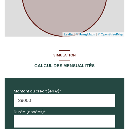
Leaflet
|
©
Maps
|
© OpenStreetMap
Jawg
SIMULATION
CALCUL DES MENSUALITÉS
Montant du crédit (en €)*
Durée (années)*