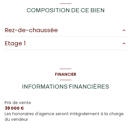
COMPOSITION DE CE BIEN
Rez-de-chaussée
Etage 1
pièce à vivre
15.41 m²
cellier
11.05 m²
chambre
18.77 m²
Etable
53.16 m²
Grange
100 m²
FINANCIER
INFORMATIONS FINANCIÈRES
Prix de vente
39 000 €
Les honoraires d'agence seront intégralement à la charge
du vendeur