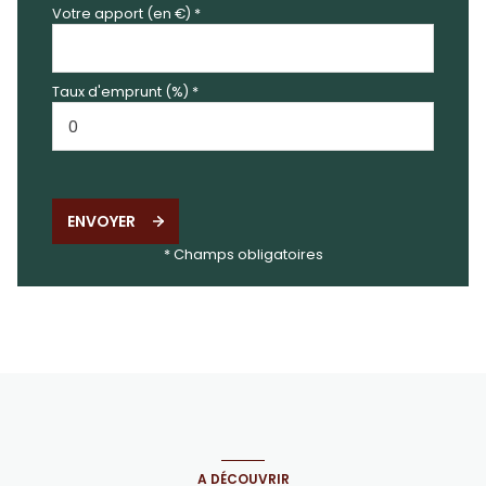
Votre apport (en €) *
Taux d'emprunt (%) *
ENVOYER
* Champs obligatoires
A DÉCOUVRIR