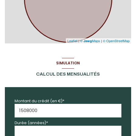
Leaflet
|
©
Maps
|
© OpenStreetMap
Jawg
SIMULATION
CALCUL DES MENSUALITÉS
Montant du crédit (en €)*
Durée (années)*