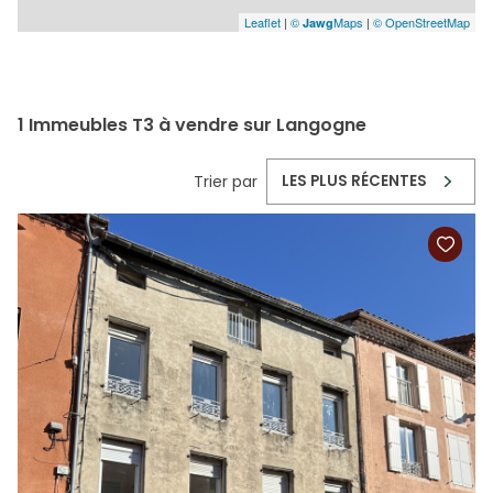
Leaflet
|
©
Maps
|
© OpenStreetMap
Jawg
1
Immeubles T3 à vendre sur Langogne
Trier par
LES PLUS RÉCENTES