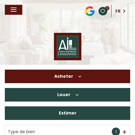
0
FR
Acheter
Louer
De l'ancien
De l'immo pro
Estimer
à l'année
En saisonnier
Type de bien
1