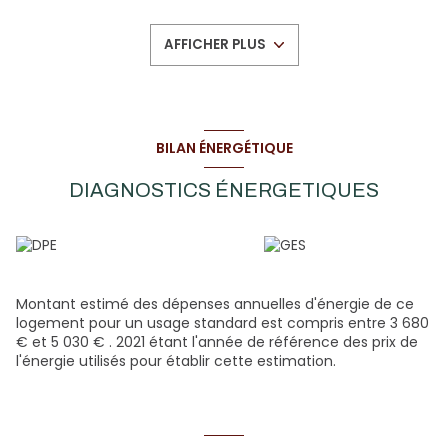
chambres avec rangements et un WC. Au troisième étage
une chambre et une salle de jeux. Au rez-de-chaussée, la
AFFICHER PLUS
partie local commercial comprend un magasin, un
laboratoire de patisserie, un fournil, une salle de repos, un
vestiaire et une réserve. Un garage avec chaufferie et une
réserve en sous-sol complétent ce bien. Actuellement
l'appartement et le local commercial sont loués (rapport
locatif de 9%). En 2002/2003 d'important travaux de
BILAN ÉNERGÉTIQUE
rénovation ont été réalisés (toiture, chauffage, dalle béton
entre les étages, électricité, plomberie, isolation, ...). Idéal
DIAGNOSTICS ÉNERGETIQUES
projet professionnel ou investissement !
Montant estimé des dépenses annuelles d'énergie de ce
logement pour un usage standard est compris entre 3 680
€ et 5 030 € . 2021 étant l'année de référence des prix de
l'énergie utilisés pour établir cette estimation.