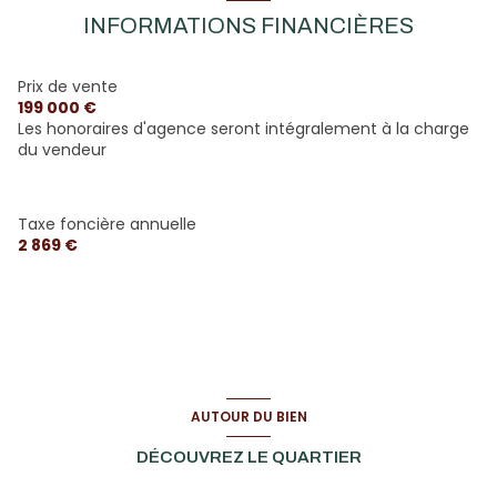
couloir
23.68 m²
WC
2.39 m²
INFORMATIONS FINANCIÈRES
Chambre 3
12.55 m²
Fournil
59.05 m²
8.50 m²
Marche en avant
8.35 m²
Prix de vente
199 000 €
vestiaire
5.44 m²
Les honoraires d'agence seront intégralement à la charge
du vendeur
Taxe foncière annuelle
2 869 €
AUTOUR DU BIEN
DÉCOUVREZ LE QUARTIER