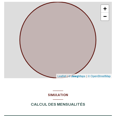
+
−
Leaflet
|
©
Maps
|
© OpenStreetMap
Jawg
SIMULATION
CALCUL DES MENSUALITÉS