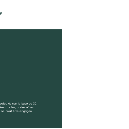
*
calculés sur la base de 32
ractuelles, ni des offres
mo ne peut être engagée