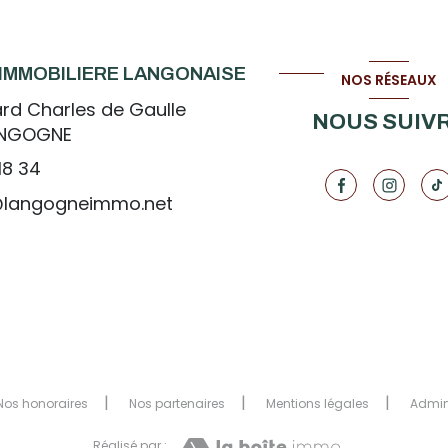
IMMOBILIERE LANGONAISE
NOS RÉSEAUX
rd Charles de Gaulle
NOUS SUIV
ANGOGNE
18 34
@langogneimmo.net
Nos honoraires
Nos partenaires
Mentions légales
Admi
Réalisé par :