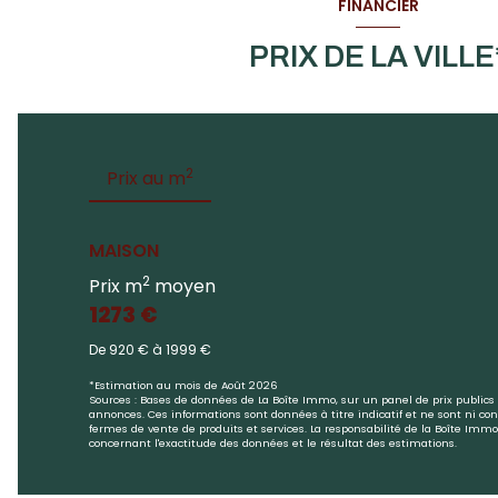
FINANCIER
PRIX DE LA VILLE
2
Prix au m
MAISON
2
Prix m
moyen
1273 €
De 920 € à 1999 €
*Estimation au mois de Août 2026
Sources : Bases de données de La Boîte Immo, sur un panel de prix publics 
annonces. Ces informations sont données à titre indicatif et ne sont ni cont
fermes de vente de produits et services. La responsabilité de la Boîte Im
concernant l'exactitude des données et le résultat des estimations.