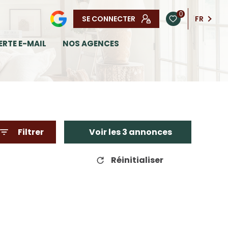
0
SE CONNECTER
FR
ERTE E-MAIL
NOS AGENCES
Filtrer
Voir les
3
annonces
Réinitialiser