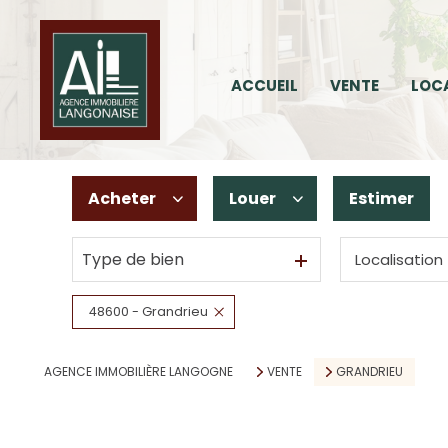
ACCUEIL
VENTE
LOC
16
2
Acheter
Louer
Estimer
Type de bien
Localisation
De l'ancien
à l'année
De l'immo pro
En saisonnier
48600 - Grandrieu
AGENCE IMMOBILIÈRE LANGOGNE
VENTE
GRANDRIEU