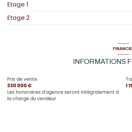
Etage 1
bureau
Etage 2
bureau
bureau
entrée
WC
chambre
réserve
dressing
FINANCIE
garage
chambre
chambre
INFORMATIONS F
buanderie
cuisine
WC
wc avec douche
salon/sejour
Prix de vente
Ta
salle de bain
330 000 €
1 
garage
hall d\'entrée
chambre
Les honoraires d'agence seront intégralement à
la charge du vendeur
piece grenier