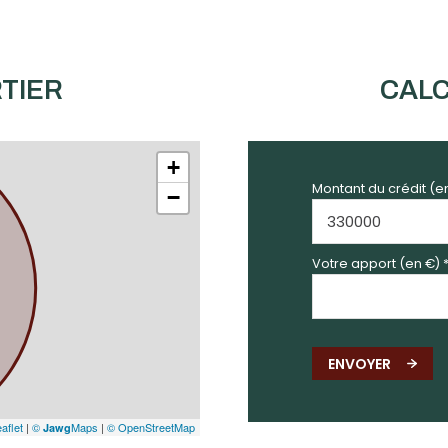
TIER
CALC
+
Montant du crédit (e
−
Votre apport (en €) 
ENVOYER
aflet
|
©
Maps
|
© OpenStreetMap
Jawg