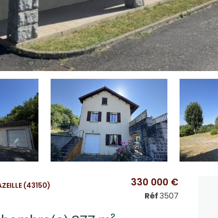
330 000 €
EILLE (43150)
Réf
3507