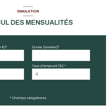
SIMULATION
UL DES MENSUALITÉS
n €)*
Durée (années)*
*
Taux d'emprunt (%) *
* Champs obligatoires