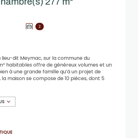
Maison 10 pièce(s) 5 chambre(s) 277 m²
2
u lieu-dit Meymac, sur la commune du
 m² habitables offre de généreux volumes et un
ien à une grande famille qu’à un projet de
x, la maison se compose de 10 pièces, dont 5
rez trois vastes pièces pouvant être
isirs, bureau, atelier ou chambres
iveau donne également accès à deux garages
US
e de vie principal comprend une cuisine
e, ouvrant sur un grand balcon, deux
xième étage : l’espace nuit se compose de
salle d’eau et d’un WC indépendant. Implantée
TIQUE
bénéficie d’un cadre privilégié, sans vis-à-vis,