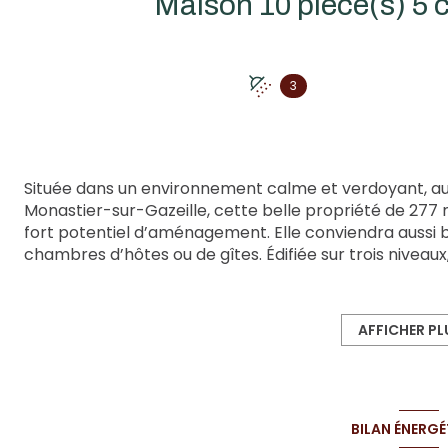
3
Située dans un environnement calme et verdoyant, a
Monastier-sur-Gazeille, cette belle propriété de 277
fort potentiel d’aménagement. Elle conviendra aussi b
chambres d’hôtes ou de gîtes. Édifiée sur trois niveau
grandes chambres. Au rez-de-chaussée, vous découvri
aménagées selon vos envies (espace de vie, salle de lo
supplémentaires), ainsi qu’un WC indépendant. Ce n
AFFICHER PL
équipés de portes motorisées. Premier étage : l’espac
indépendante, un grand salon-séjour baigné de lumièr
chambres, une salle d’eau ainsi qu’un WC séparé. Deu
trois grandes chambres, d’une pièce dressing, d’une 
BILAN ÉNERGÉ
sur un magnifique terrain de 5 554 m², cette propriété 