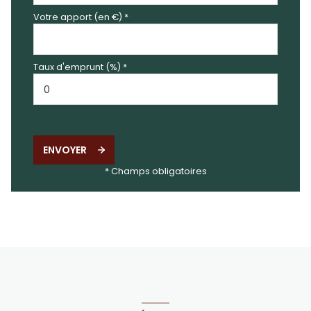
Votre apport (en €) *
Taux d'emprunt (%) *
ENVOYER
* Champs obligatoires