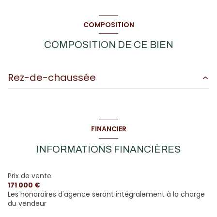
COMPOSITION
COMPOSITION DE CE BIEN
Rez-de-chaussée
véranda
7.27 m²
salon
18.68 m²
FINANCIER
Salle à manger
12.23 m²
INFORMATIONS FINANCIÈRES
bureau
7.90 m²
cuisine
6.39 m²
Prix de vente
171 000 €
Salle d\'eau/WC
3.73 m²
Les honoraires d'agence seront intégralement à la charge
du vendeur
chambre
12.78 m²