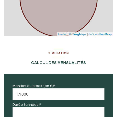
Leaflet
|
©
Maps
|
© OpenStreetMap
Jawg
SIMULATION
CALCUL DES MENSUALITÉS
Montant du crédit (en €)*
Durée (années)*