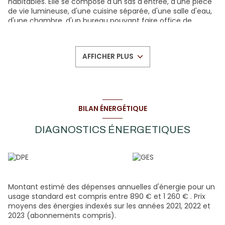
habitables. Elle se compose d'un sas d'entrée, d'une pièce
de vie lumineuse, d'une cuisine séparée, d'une salle d'eau,
d'une chambre, d'un bureau pouvant faire office de
chambre d'appoint, ainsi que d'une mezzanine. Un atelier
de 10 m² et un abri de jardin complètent l'ensemble. Le
bien a été entièrement rénové en 2024 (menuiseries,
AFFICHER PLUS
isolation, assainissement, intérieur...). Aucun travaux à
prévoir. Coup de cœur assuré pour l'environnement et les
espaces extérieurs sans aucun vis-à-vis, arborés,
aménagés et parfaitement entretenus. Cette maison est
située dans un village de Haute-Loire, à 15 minutes de
Langogne, 35 minutes de la ville du Puy-en-Velay, et à mi-
BILAN ÉNERGÉTIQUE
chemin entre le Lac de Naussac et le Lac de Coucouron.
DIAGNOSTICS ÉNERGETIQUES
Montant estimé des dépenses annuelles d'énergie pour un
usage standard est compris entre 890 € et 1 260 € . Prix
moyens des énergies indexés sur les années 2021, 2022 et
2023 (abonnements compris).