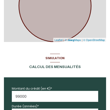
Leaflet
|
©
Maps
|
© OpenStreetMap
Jawg
SIMULATION
CALCUL DES MENSUALITÉS
Montant du crédit (en €)*
Durée (années)*