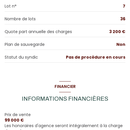
Lot n°
7
salon/sejour
18.96 m²
balcon
bureau
12.2 m²
Nombre de lots
36
chambre
10.08 m²
interphone
Quote part annuelle des charges
3 200 €
Plan de sauvegarde
Non
Statut du syndic
Pas de procédure en cours
FINANCIER
INFORMATIONS FINANCIÈRES
Prix de vente
99 000 €
Les honoraires d'agence seront intégralement à la charge