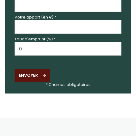
Votre apport (en €) *
Taux d'emprunt (%) *
ENVOYER
* Champs obligatoires