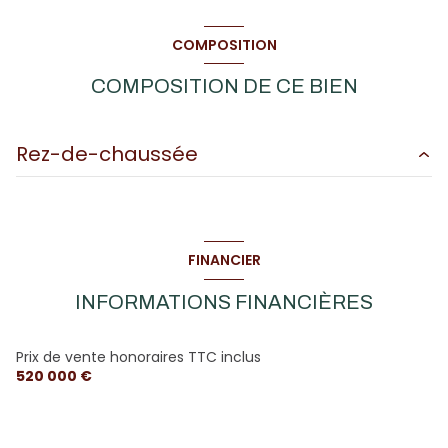
COMPOSITION
COMPOSITION DE CE BIEN
Rez-de-chaussée
Cottage n°2
49 m²
Cottage n°3
49 m²
FINANCIER
Cottage n°4
49 m²
INFORMATIONS FINANCIÈRES
Cottage n°5
49 m²
Cottage n°6
49 m²
Prix de vente honoraires TTC inclus
520 000 €
Cottage n°7
63 m²
Cottage n°8
63 m²