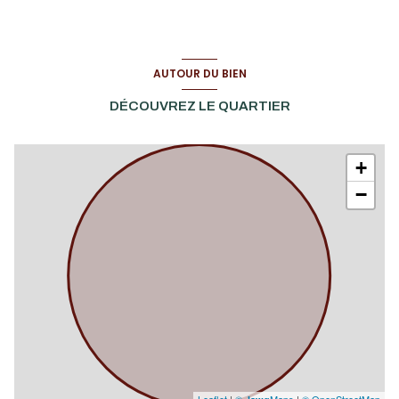
Cottage n°1 (PMR)
49 m²
AUTOUR DU BIEN
DÉCOUVREZ LE QUARTIER
+
−
Leaflet
|
©
Maps
|
© OpenStreetMap