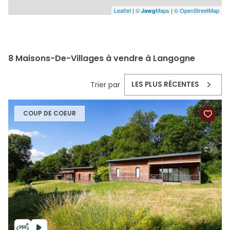
Leaflet
|
©
Maps
|
© OpenStreetMap
Jawg
8
Maisons-De-Villages à vendre à Langogne
Trier par
LES PLUS RÉCENTES
COUP DE COEUR