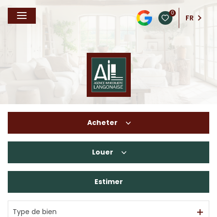
0
FR
Acheter
Louer
De l'ancien
De l'immo pro
Estimer
à l'année
En saisonnier
Type de bien